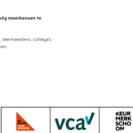
 nóg meerkansen te
 leermeesters, collega’s
ken.