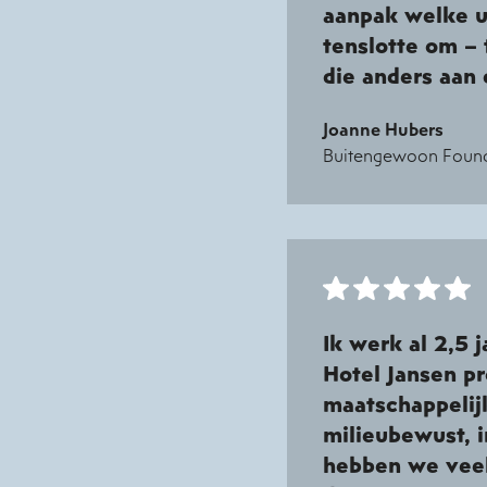
aanpak welke ui
tenslotte om –
die anders aan d
Joanne Hubers
Buitengewoon Found
Ik werk al 2,5 
Hotel Jansen p
maatschappelij
milieubewust, i
hebben we veel 