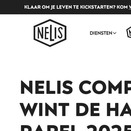
KLAAR OM JE LEVEN TE KICKSTARTEN? KOM
DIENSTEN
NELIS COM
WINT DE H
PAREL 202