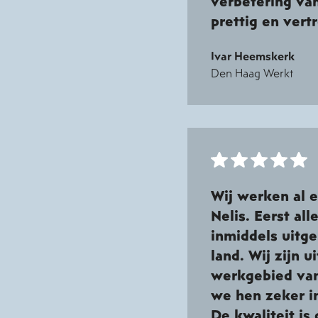
verbetering van
prettig en vert
Ivar Heemskerk
Den Haag Werkt
Wij werken al e
Nelis. Eerst al
inmiddels uitge
land. Wij zijn u
werkgebied van
we hen zeker i
De kwaliteit is