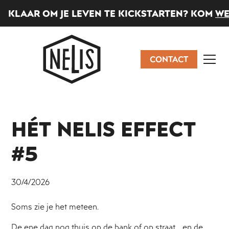
KLAAR OM JE LEVEN TE KICKSTARTEN? KOM
WE
CONTACT
HÉT NELIS EFFECT
#5
30/4/2026
Soms zie je het meteen.
De ene dag nog thuis op de bank of op straat… en de